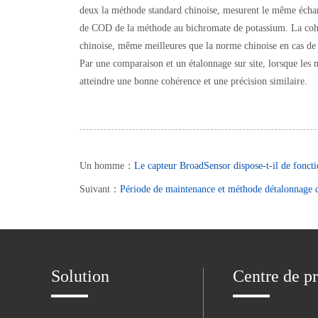
deux la méthode standard chinoise, mesurent le même échant
de COD de la méthode au bichromate de potassium. La cohére
chinoise, même meilleures que la norme chinoise en cas de z
Par une comparaison et un étalonnage sur site, lorsque les
atteindre une bonne cohérence et une précision similaire.
Un homme：
Le capteur BroadSensor dispose-t-il de foncti
Suivant：
Période de maintenance et méthode détalonnag
Solution
Centre de pr