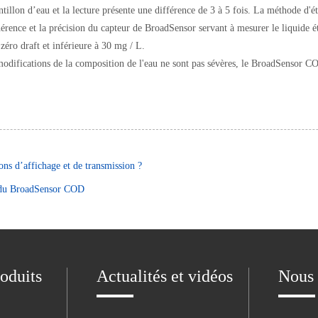
illon d’eau et la lecture présente une différence de 3 à 5 fois. La méthode d'
nce et la précision du capteur de BroadSensor servant à mesurer le liquide éta
éro draft et inférieure à 30 mg / L.
 modifications de la composition de l'eau ne sont pas sévères, le BroadSensor C
ons d’affichage et de transmission ?
e du BroadSensor COD
oduits
Actualités et vidéos
Nous 